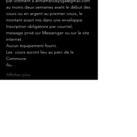
par virement à anniefranceyoga@gmail.com 
au moins deux semaines avant le début des 
cours ou en argent au premier cours, le 
montant exact mis dans une enveloppe.
Inscription obligatoire par courriel, 
message privé sur Messenger ou sur le site 
internet.
Aucun équipement fourni.
Les  cours auront lieu au parc de la 
Commune
Au…
Afficher plus
Billets
Vente expirée
Type de billet
Power yoga extérieur lundi 19h