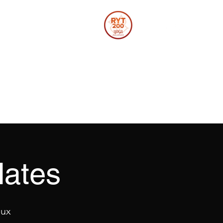
Se connecter
Corporatif
Vidéos
Section membres
Plus
lates
eux