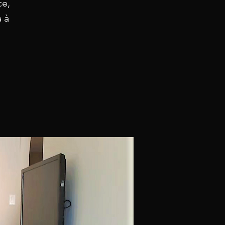
ce,
a à