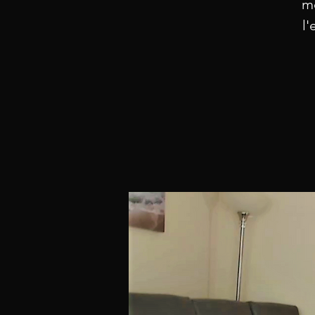
mé
l'