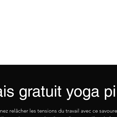
LIBRE
Accueil
Défi des machines
Cours
is gratuit yoga pi
nez relâcher les tensions du travail avec ce savour