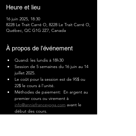
Heure et lieu
16 juin 2025, 18:30
8228 Le Trait Carré O, 8228 Le Trait Carré O,
Québec, QC G1G 2Z7, Canada
À propos de l'événement
Quand: les lundis à 18h30
Session de 5 semaines du 16 juin au 14 
juillet 2025.
Le coût pour la session est de 95$ ou 
22$ le cours à l’unité.
Méthodes de paiement:  En argent au 
premier cours ou virement à 
info@anniefranceyoga.com
 avant le 
début des cours.
Lieu: parc de la Commune, 8228 Le 
Trait Carré O, 8228 Le Trait Carré O, 
Québec, QC G1G 2Z7, Canada