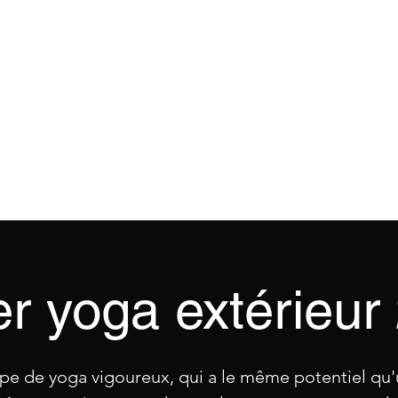
LIBRE
Accueil
Défi des machines
Cours
r yoga extérieur
pe de yoga vigoureux, qui a le même potentiel qu