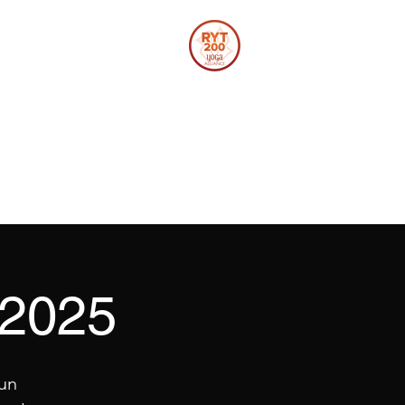
Se connecter
Corporatif
Vidéos
Section membres
Plus
 2025
'un