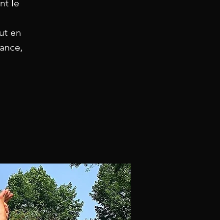
nt le
ut en
rance,