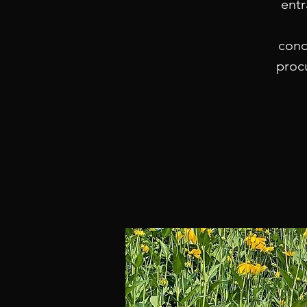
entr
conc
procu