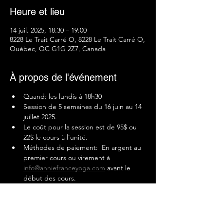
Heure et lieu
14 juil. 2025, 18:30 – 19:00
8228 Le Trait Carré O, 8228 Le Trait Carré O,
Québec, QC G1G 2Z7, Canada
À propos de l'événement
Quand: les lundis à 18h30
Session de 5 semaines du 16 juin au 14 
juillet 2025.
Le coût pour la session est de 95$ ou 
22$ le cours à l’unité.
Méthodes de paiement:  En argent au 
premier cours ou virement à 
info@anniefranceyoga.com
 avant le 
début des cours.
Lieu: parc de la Commune, 8228 Le 
Trait Carré O, 8228 Le Trait Carré O, 
Québec, QC G1G 2Z7, Canada